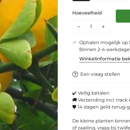
Hoeveelheid
Ophalen mogelijk op
Binnen 2-4 werkdag
Winkelinformatie bek
Een vraag stellen
✔️ Veilig betalen
🚚 Verzending incl. track 
🛡️ 14 dagen geld-terug-g
De kleine planten binne
of zaailing, vraag bij twij