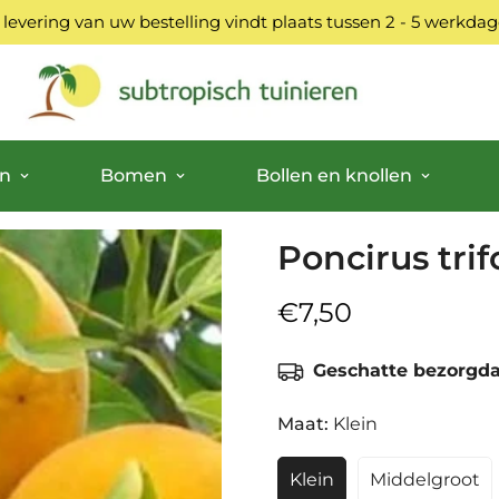
 levering van uw bestelling vindt plaats tussen 2 - 5 werkda
en
Bomen
Bollen en knollen
Poncirus trif
€7,50
Normale
prijs
Geschatte bezorgd
Maat:
Klein
Klein
Middelgroot