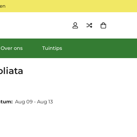
gen
Over ons
Tuintips
oliata
atum:
Aug 09 - Aug 13