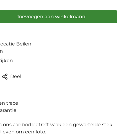
Toevoegen aan winkelmand
locatie Beilen
en
ijken
Deel
en trace
arantie
n ons aanbod betreft vaak een gewortelde stek
fel even om een foto.