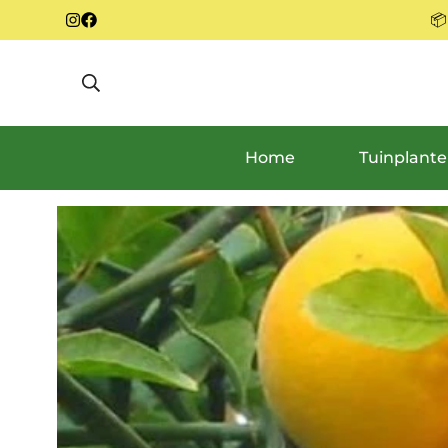
📦
Home
Tuinplant